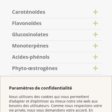
Caroténoïdes
Flavonoïdes
Glucosinolates
Monoterpènes
Acides-phénols
Phyto-œstrogènes
Phytostérols
Paramètres de confidentialité
Saponines
Il existe plus de 700 caroténoïdes différents, dont
Nous utilisons des cookies qui nous permettent
une cinquantaine ont un effet similaire à celui de la
Composés organosulfurés
d'adapter et d'optimiser au mieux notre site web aux
provitamine A. Les plus connus sont le carotène et
Plus de 6000 structures différentes ont été décrites
besoins des utilisateurs. Comme nous respectons votre
le lycopène, que l’on trouve principalement dans les
pour les flavonoïdes dans le règne végétal. On
vie privée, nous vous demandons votre accord. En